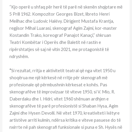
“Kjo operë u shfaq për herë të parë në skenën shqiptare më
5 Prill 1962. Kompozitor Georges Bizet, libreto Henri
Meilhac dhe Ludovic Halévy. Dirigjent Mustafa Krantja,
regjisor Mihal Luarasi, skenograf Agim Zajmi, kor-master
Kostandin Trako, koreograf Panajot Kanaçi,” shkruan
Teatri Kombëtar i Operës dhe Baletit në rastin e
ripërshtatjes së saj në vitin 2021, me protagonistë të
ndryshëm.
“
Si rezultat, rritja e aktivitetit teatral që nga vitet 1950 u
shoqërua me një kërkesë në rritje për skenografi më
profesionale që përmbushnin kërkesat e kohës. Pas
skenografëve të improvizuar të viteve 1950, si V. Mio, R.
Daberdaku dhe I. Hidri, vitet 1960 shënuan ardhjen e
skenografëve të parë profesionistë si Shaban Hysa, Agim
Zajmi dhe Hysen Devolli. Në vitet 1970, kreativiteti i këtyre
artistëve arriti kulmin, ndërsa kritika e viteve pasuese do të
nxirrte në pah skenografi funksionale si puna e Sh. Hysës në