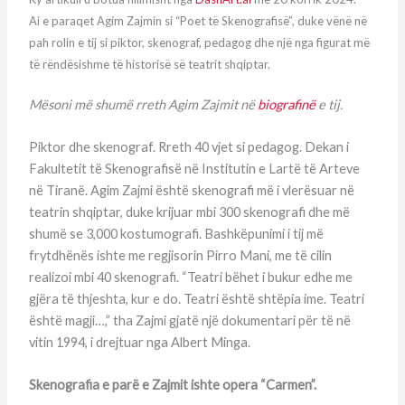
Ai e paraqet Agim Zajmin si “Poet të Skenografisë”, duke vënë në
pah rolin e tij si piktor, skenograf, pedagog dhe një nga figurat më
të rëndësishme të historisë së teatrit shqiptar.
Mësoni më shumë rreth Agim Zajmit në
biografinë
e tij.
Piktor dhe skenograf. Rreth 40 vjet si pedagog. Dekan i
Fakultetit të Skenografisë në Institutin e Lartë të Arteve
në Tiranë. Agim Zajmi është skenografi më i vlerësuar në
teatrin shqiptar, duke krijuar mbi 300 skenografi dhe më
shumë se 3,000 kostumografi. Bashkëpunimi i tij më
frytdhënës ishte me regjisorin Pirro Mani, me të cilin
realizoi mbi 40 skenografi. “Teatri bëhet i bukur edhe me
gjëra të thjeshta, kur e do. Teatri është shtëpia ime. Teatri
është magji…,” tha Zajmi gjatë një dokumentari për të në
vitin 1994, i drejtuar nga Albert Minga.
Skenografia e parë e Zajmit ishte opera “Carmen”.