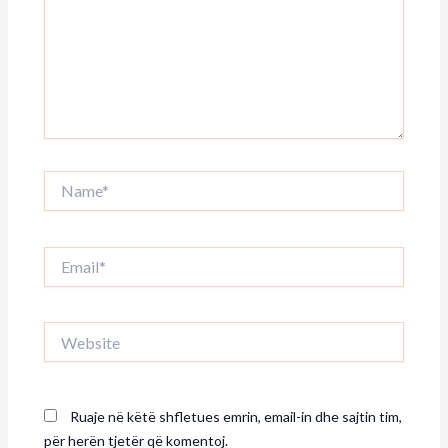
Name*
Email*
Website
Ruaje në këtë shfletues emrin, email-in dhe sajtin tim,
për herën tjetër që komentoj.