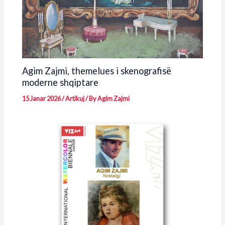
Agim Zajmi, themelues i skenografisë
moderne shqiptare
15 Janar 2026
/
Artikuj
/ By
Agim Zajmi