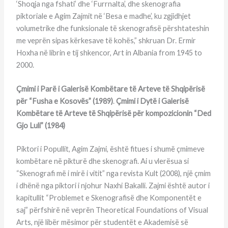
‘Shoqja nga fshati’ dhe ‘Furrnalta’, dhe skenografia
piktoriale e Agim Zajmit në ‘Besa e madhe’, ku zgjidhjet
volumetrike dhe funksionale të skenografisë përshtateshin
me veprën sipas kërkesave të kohës,” shkruan Dr. Ermir
Hoxha në librin e tij shkencor, Art in Albania from 1945 to
2000.
Çmimi i Parë i Galerisë Kombëtare të Arteve të Shqipërisë
për “Fusha e Kosovës” (1989)
.
Çmimi i Dytë i Galerisë
Kombëtare të Arteve të Shqipërisë për kompozicionin “Ded
Gjo Luli” (1984)
Piktori i Popullit, Agim Zajmi, është fitues i shumë çmimeve
kombëtare në pikturë dhe skenografi. Ai u vlerësua si
“Skenografi më i mirë i vitit” nga revista Kult (2008), një çmim
i dhënë nga piktori i njohur Naxhi Bakalli. Zajmi është autor i
kapitullit “Problemet e Skenografisë dhe Komponentët e
saj” përfshirë në veprën Theoretical Foundations of Visual
Arts, një libër mësimor për studentët e Akademisë së