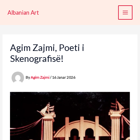
Skip
to
Albanian Art
content
Agim Zajmi, Poeti i
Skenografisë!
By
Agim Zajmi
/
16 Janar 2026