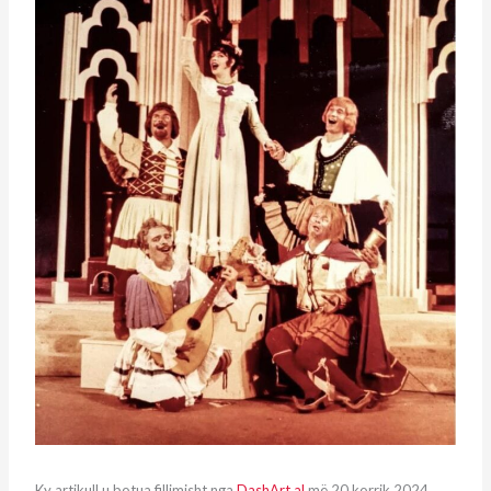
Ky artikull u botua fillimisht nga
DashArt.al
më 20 korrik 2024.