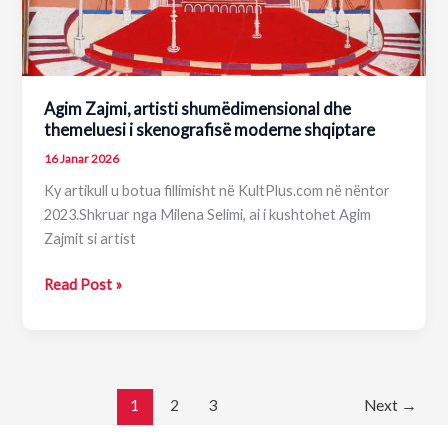
Agim Zajmi, artisti shumëdimensional dhe
themeluesi i skenografisë moderne shqiptare
16 Janar 2026
Ky artikull u botua fillimisht në KultPlus.com në nëntor
2023.Shkruar nga Milena Selimi, ai i kushtohet Agim
Zajmit si artist
Agim
Read Post »
Zajmi,
artisti
shumëdimensional
dhe
themeluesi
1
2
3
Next
→
i