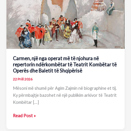
Carmen, një nga operat më të njohura në
repertorin ndërkombëtar të Teatrit Kombëtar të
Operës dhe Baletit të Shqipërisë
22 Prill 2026
Mësoni më shumë për Agim Zajmin në biographine et tij.
Ky përmbajtje bazohet në një publikim arkivor të Teatrit
Kombëtar […]
Carmen,
Read Post »
një
nga