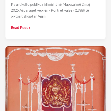
Ky artikull u publikua fillimisht në Mapo.al më 2 maj
2025.Ai paraqet veprën «Portret vajze» (1988) të
piktorit shqiptar Agim
Piktura
Read Post »
e
ditës:
«Portret
vajze»
—
Agim
Zajmi
(1988)