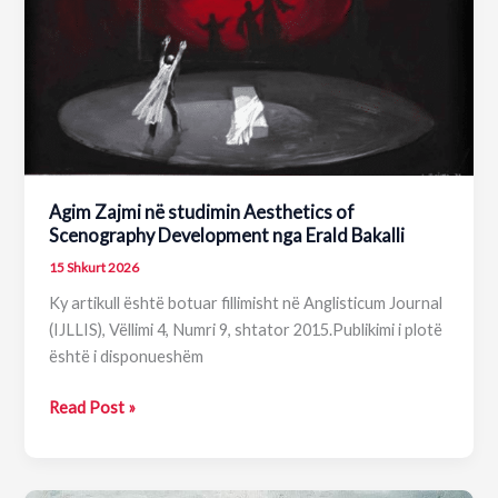
Agim Zajmi në studimin Aesthetics of
Scenography Development nga Erald Bakalli
15 Shkurt 2026
Ky artikull është botuar fillimisht në Anglisticum Journal
(IJLLIS), Vëllimi 4, Numri 9, shtator 2015.Publikimi i plotë
është i disponueshëm
Agim
Read Post »
Zajmi
në
studimin