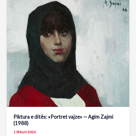
Aesthetics
of
Scenography
Development
nga
Erald
Bakalli
Piktura e ditës: «Portret vajze» — Agim Zajmi
(1988)
1 Shkurt 2026