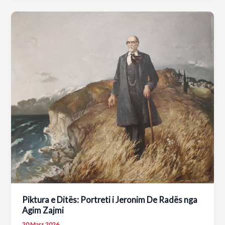
operat
më
të
njohura
në
repertorin
ndërkombëtar
të
Teatrit
Kombëtar
të
Operës
dhe
Baletit
të
Shqipërisë
Piktura e Ditës: Portreti i Jeronim De Radës nga
Agim Zajmi
20 Mars 2026