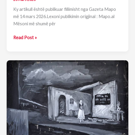
Ky artikull është publikuar fillimisht nga Gazeta Mapo
më 14 mars 2026.Lexoni publikimin origjinal : Mapo.al
Mësoni më shumë për
Piktura
Read Post »
e
Ditës:
Portreti
i
Jeronim
De
Radës
nga
Agim
Zajmi