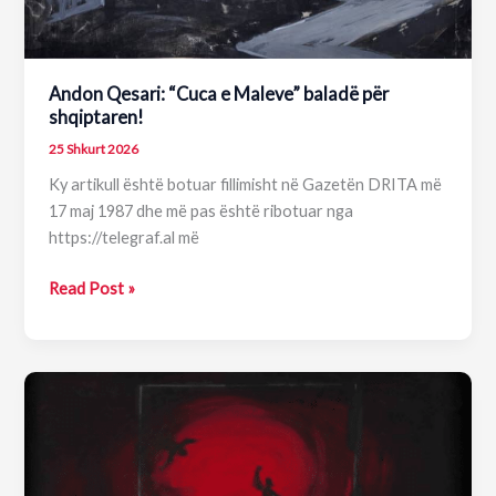
Andon Qesari: “Cuca e Maleve” baladë për
shqiptaren!
25 Shkurt 2026
Ky artikull është botuar fillimisht në Gazetën DRITA më
17 maj 1987 dhe më pas është ribotuar nga
https://telegraf.al më
Andon
Read Post »
Qesari:
“Cuca
e
Maleve”
baladë
për
shqiptaren!