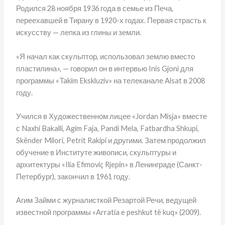
Родился 28 ноября 1936 года в семье из Печа,
переехавшей в Тирану в 1920-х годах. Первая страсть к
искусству — лепка из глины и земли.
«Я начал как скульптор, использовал землю вместо
пластилина», — говорил он в интервью Inis Gjoni для
программы «Takim Ekskluziv» на телеканале Alsat в 2008
году.
Учился в Художественном лицее «Jordan Misja» вместе
с Naxhi Bakalli, Agim Faja, Pandi Mela, Fatbardha Shkupi,
Skënder Milori, Petrit Rakipi и другими. Затем продолжил
обучение в Институте живописи, скульптуры и
архитектуры «Ilia Efimoviç Rjepin» в Ленинграде (Санкт-
Петербург), закончил в 1961 году.
Агим Займи с журналисткой Резартой Речи, ведущей
известной программы «Arratia e peshkut të kuq» (2009).