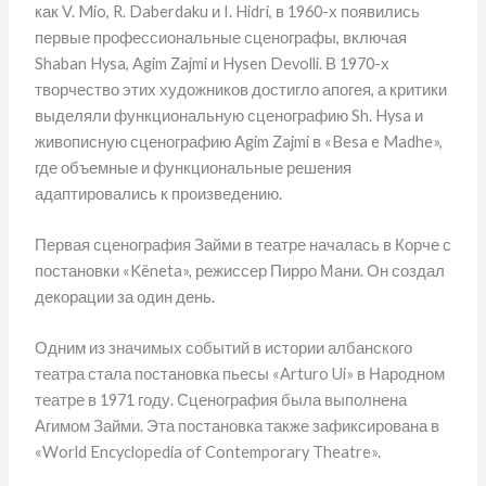
как V. Mio, R. Daberdaku и I. Hidri, в 1960-х появились
первые профессиональные сценографы, включая
Shaban Hysa, Agim Zajmi и Hysen Devolli. В 1970-х
творчество этих художников достигло апогея, а критики
выделяли функциональную сценографию Sh. Hysa и
живописную сценографию Agim Zajmi в «Besa e Madhe»,
где объемные и функциональные решения
адаптировались к произведению.
Первая сценография Займи в театре началась в Корче с
постановки «Këneta», режиссер Пирро Мани. Он создал
декорации за один день.
Одним из значимых событий в истории албанского
театра стала постановка пьесы «Arturo Ui» в Народном
театре в 1971 году. Сценография была выполнена
Агимом Займи. Эта постановка также зафиксирована в
«World Encyclopedia of Contemporary Theatre».