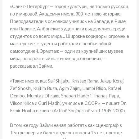
«Санкт-Петербург — город культуры, не только русской,
но и мировой. Академия имела 300-летнюю историю.
Преподаватели в основном учились на Западе, в Риме
или Париже. Албанские художники выделялись среди
студентов со всего мира… Широкие коридоры, огромные
мастерские, студенты работали с необычайной
самоотдачей. Эрмитаж — один из крупнейших музеев
мира, невероятный источник вдохновения», —
рассказывал Займи.
«Такие имена, как Sali Shijaku, Kristaq Rama, Jakup Keraj,
Zef Shoshi, Kujtim Buza, Agim Zajmi, Llambi Blido, Rafael
Dembo, Mumtaz Dhrami, Shaban Hadëri, Thanas Papa,
Vilson Kilica и Guri Madhi, учились в СССР», — пишет Dr.
Ermir Hoxha в книге «Arti në Shqipëri në vitet 1945-2000».
В том же году Займи начал работать как сценограф в
Театре оперы и балета, где оставался 15 лет, прежде