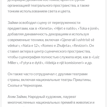
организацией театрального пространства, а также
тонким использованием света и цвета.
Займи освободил сцену от перегруженности
предметами, как в «Keneta», «Hijet e natës», «Toka e jonë»,
добавляя динамичность декорациям и используя
современные техники, включая «Gjenerali i ushtrisë së
vdekur», «Nata e 12», «Romeo e Zhuljeta», «Revizori». Он
ставил актера в центр сценического пространства,
чтобы сценография полностью служила игре, как в «Luiz
Miller», «Fytyra e dytë», «Vdekja e një komisioneri» и др.
Он также часто сотрудничал с другими театрами
страны, включая национальные театры Приштины,
Скопье и Черногории.
Агим Займи, Народный художник, лауреат
многочисленных национальных премий в живописи и