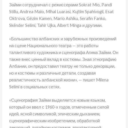
Займи сотрудничал с режиссерами Sokrat Mio, Pandi
Stillu, Andrea Malo, Mihal Luarasi, Kujtim Spahivogli, Esat
Oktrova, Gëzim Kamen, Mario Ashiku, Serafin Fanko,
Skënder Selimi, Tahir Ujka, Albert Minga и другими.
«Большинство албанских и зарубежных произведений
на сцене Национального театра — это работы
талантливого художника и сценографа Агима Займи. Он
также внес ценный вклад в костюмы. Зная этнографию
Албании, он предоставил театру не только декорации,
но и костюмы и различные детали, создавая
реалистичность албанской жизни», — пишет Milena
Selimi в социальных сетях.
«Сценография Займи выделяется новым языком,
который он ввел с 1960-х годов, отмеченным силой
идей, ясной символикой, эпическим дыханием,
сценографическим изобретением, обработкой
декораций, дизайном костюмов, архитектурной