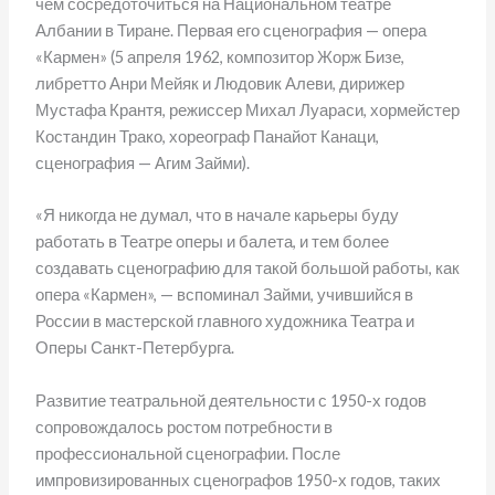
чем сосредоточиться на Национальном театре
Албании в Тиране. Первая его сценография — опера
«Кармен» (5 апреля 1962, композитор Жорж Бизе,
либретто Анри Мейяк и Людовик Алеви, дирижер
Мустафа Крантя, режиссер Михал Луарaси, хормейстер
Костандин Трако, хореограф Панайот Канаци,
сценография — Агим Займи).
«Я никогда не думал, что в начале карьеры буду
работать в Театре оперы и балета, и тем более
создавать сценографию для такой большой работы, как
опера «Кармен», — вспоминал Займи, учившийся в
России в мастерской главного художника Театра и
Оперы Санкт-Петербурга.
Развитие театральной деятельности с 1950-х годов
сопровождалось ростом потребности в
профессиональной сценографии. После
импровизированных сценографов 1950-х годов, таких