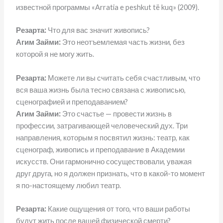
известной программы «Arratia e peshkut të kuq» (2009).
Резарта:
Что для вас значит живопись?
Агим Займи:
Это неотъемлемая часть жизни, без
которой я не могу жить.
Резарта:
Можете ли вы считать себя счастливым, что
вся ваша жизнь была тесно связана с живописью,
сценографией и преподаванием?
Агим Займи:
Это счастье — провести жизнь в
профессии, затрагивающей человеческий дух. Три
направления, которым я посвятил жизнь: театр, как
сценограф, живопись и преподавание в Академии
искусств. Они гармонично сосуществовали, уважая
друг друга, но я должен признать, что в какой-то момент
я по-настоящему любил театр.
Резарта:
Какие ощущения от того, что ваши работы
будут жить после вашей физической смерти?