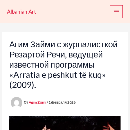
Перейти
к
Albanian Art
содержимому
Агим Займи с журналисткой
Резартой Речи, ведущей
известной программы
«Arratia e peshkut të kuq»
(2009).
От
Agim Zajmi
/
1 февраля 2026