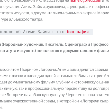
ыло опубликовано в июле 2011 года на
marielogoreci.com
и Yo
ано участие Агима Займи, художника, сценографа и професс
титута искусств, в документальном фильме о актрисе Марие
гуре албанского театра.
больше об Агиме Займи в его
биографии
.
 (Народный художник, Писатель, Сценограф и Профес
ститута искусств) появляется в документальном филь
ме, снятом Пьерином Логоречи, Агим Займи делится своими
ми о жизни и наследии одной из самых любимых актрис Ал
дает документальному фильму глубину и историческую ценно
ак личную, так и профессиональную перспективу на долгов
ие Логоречи на албанскую культуру. Через его слова зрител
мание художественной среды, в которой он и Логоречи сыгр
и.