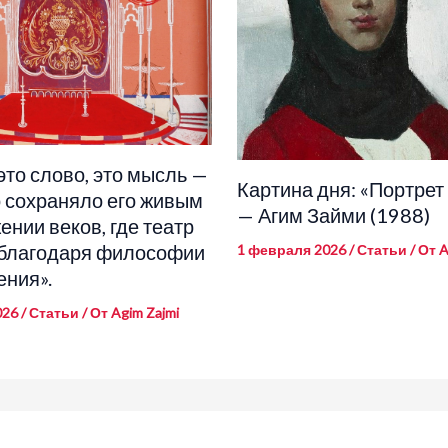
это слово, это мысль —
Картина дня: «Портрет
то сохраняло его живым
— Агим Займи (1988)
ении веков, где театр
благодаря философии
1 февраля 2026
/
Статьи
/ От
A
ения».
026
/
Статьи
/ От
Agim Zajmi