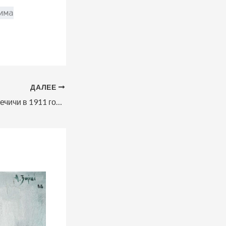
има
ДАЛЕЕ
Подъём флага в Дечичи в 1911 году — картина Агима Займи