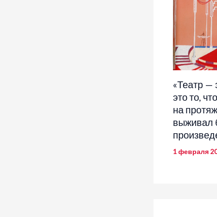
«Театр — 
это то, ч
на протяж
выживал 
произвед
1 февраля 2