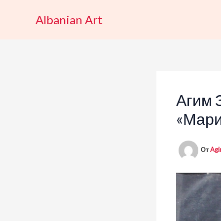
Перейти
Albanian Art
к
содержимому
Агим 
«Мари
От
Agi