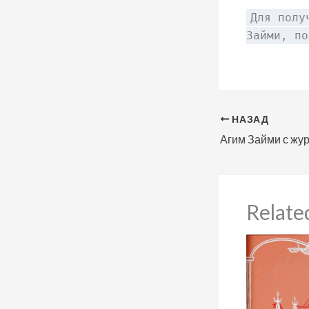
Для полу
Займи, п
НАЗАД
Relate