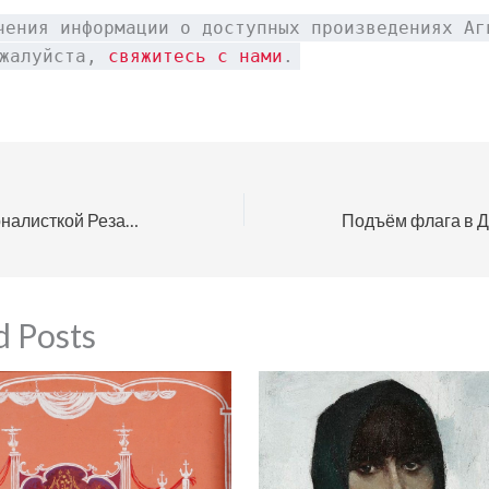
чения информации о доступных произведениях Аг
ожалуйста,
свяжитесь с нами
.
Агим Займи с журналисткой Резартой Речи, ведущей известной программы «Arratia e peshkut të kuq» (2009).
d Posts