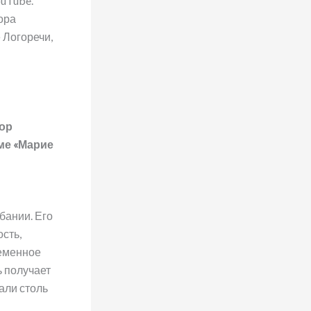
uTube.
ора
 Логоречи,
сор
ме «Марие
бании. Его
сть,
ременное
ь получает
али столь