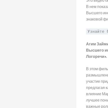
Это видео б
В нем показ
Высшего инс
знаковой фи
Узнайте 
Агим Займи
Высшего ин
Логоречи».
В этом филь
размышления
участие при
предлагая к
влияние Мар
лучшее пони
важные рол