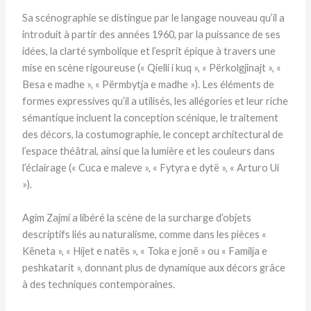
Sa scénographie se distingue par le langage nouveau qu’il a
introduit à partir des années 1960, par la puissance de ses
idées, la clarté symbolique et l’esprit épique à travers une
mise en scène rigoureuse (« Qielli i kuq », « Përkolgjinajt », «
Besa e madhe », « Përmbytja e madhe »). Les éléments de
formes expressives qu’il a utilisés, les allégories et leur riche
sémantique incluent la conception scénique, le traitement
des décors, la costumographie, le concept architectural de
l’espace théâtral, ainsi que la lumière et les couleurs dans
l’éclairage (« Cuca e maleve », « Fytyra e dytë », « Arturo Ui
»).
Agim Zajmi a libéré la scène de la surcharge d’objets
descriptifs liés au naturalisme, comme dans les pièces «
Këneta », « Hijet e natës », « Toka e jonë » ou « Familja e
peshkatarit », donnant plus de dynamique aux décors grâce
à des techniques contemporaines.