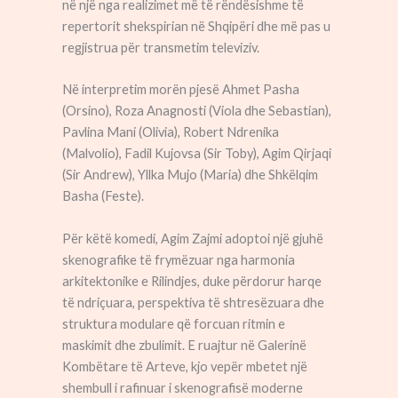
në një nga realizimet më të rëndësishme të
repertorit shekspirian në Shqipëri dhe më pas u
regjistrua për transmetim televiziv.
Në interpretim morën pjesë Ahmet Pasha
(Orsino), Roza Anagnosti (Viola dhe Sebastian),
Pavlina Mani (Olivia), Robert Ndrenika
(Malvolio), Fadil Kujovsa (Sir Toby), Agim Qirjaqi
(Sir Andrew), Yllka Mujo (Maria) dhe Shkëlqim
Basha (Feste).
Për këtë komedi, Agim Zajmi adoptoi një gjuhë
skenografike të frymëzuar nga harmonia
arkitektonike e Rilindjes, duke përdorur harqe
të ndriçuara, perspektiva të shtresëzuara dhe
struktura modulare që forcuan ritmin e
maskimit dhe zbulimit. E ruajtur në Galerinë
Kombëtare të Arteve, kjo vepër mbetet një
shembull i rafinuar i skenografisë moderne