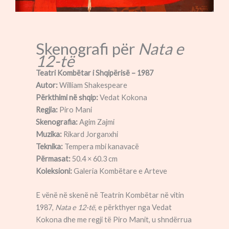
Skenografi për
Nata e
12-të
Teatri Kombëtar i Shqipërisë – 1987
Autor:
William Shakespeare
Përkthimi në shqip:
Vedat Kokona
Regjia:
Piro Mani
Skenografia:
Agim Zajmi
Muzika:
Rikard Jorganxhi
Teknika:
Tempera mbi kanavacë
Përmasat:
50.4 × 60.3 cm
Koleksioni:
Galeria Kombëtare e Arteve
E vënë në skenë në Teatrin Kombëtar në vitin
1987,
Nata e 12-të
, e përkthyer nga Vedat
Kokona dhe me regji të Piro Manit, u shndërrua