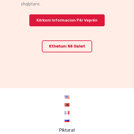
shqiptare.
Kërkoni Informacion Për Veprën
Kthehun
I
Në Galeri
Pikturat