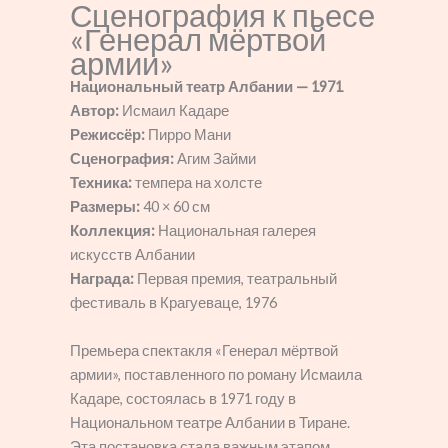
Сценография к пьесе
«Генерал мёртвой
армии»
Национальный театр Албании — 1971
Автор:
Исмаил Кадаре
Режиссёр:
Пирро Мани
Сценография:
Агим Займи
Техника:
темпера на холсте
Размеры:
40 × 60 см
Коллекция:
Национальная галерея
искусств Албании
Награда:
Первая премия, театральный
фестиваль в Крагуеваце, 1976
Премьера спектакля «Генерал мёртвой
армии», поставленного по роману Исмаила
Кадаре, состоялась в 1971 году в
Национальном театре Албании в Тиране.
Эта постановка стала важным этапом