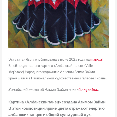
Эта статья была опубликована в июне 2025 года на
mapo.al
.
В ней представлена картина «Албанский танец» (Valle
shqiptare) Народного художника Албании Агима Займи,
хранящаяся в Национальной художественной галерее Тираны.
Узнайте больше об Агиме Займи в его
биографии
.
Картина «Албанский танец» создана Агимом Займи.
В этой композиции яркие цвета отражают энергию
албанских танцев и общий культурный дух,