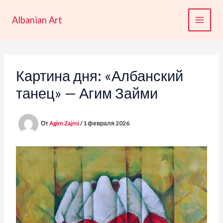
Перейти
к
Albanian Art
содержимому
Картина дня: «Албанский
танец» — Агим Займи
От
Agim Zajmi
/
1 февраля 2026