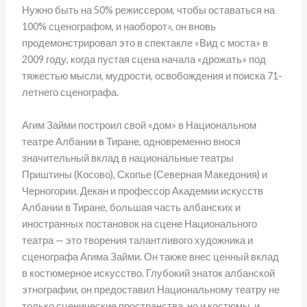
Нужно быть на 50% режиссером, чтобы оставаться на
100% сценографом, и наоборот», он вновь
продемонстрировал это в спектакле «Вид с моста» в
2009 году, когда пустая сцена начала «дрожать» под
тяжестью мысли, мудрости, освобождения и поиска 71-
летнего сценографа.
Агим Займи построил свой «дом» в Национальном
театре Албании в Тиране, одновременно внося
значительный вклад в национальные театры
Приштины (Косово), Скопье (Северная Македония) и
Черногории. Декан и профессор Академии искусств
Албании в Тиране, большая часть албанских и
иностранных постановок на сцене Национального
театра — это творения талантливого художника и
сценографа Агима Займи. Он также внес ценный вклад
в костюмерное искусство. Глубокий знаток албанской
этнографии, он предоставил Национальному театру не
только сценические пространства, но и костюмы, и