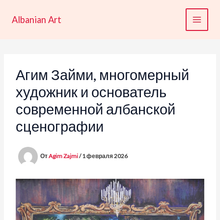
Перейти
к
Albanian Art
содержимому
Агим Займи, многомерный
художник и основатель
современной албанской
сценографии
От
Agim Zajmi
/
1 февраля 2026