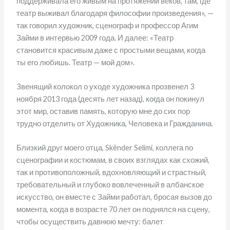
поддерживала его живым на протяжении веков, там, где
театр выживал благодаря философии произведения», —
так говорил художник, сценограф и профессор Агим
Займи в интервью 2009 года. И далее: «Театр
становится красивым даже с простыми вещами, когда
ты его любишь. Театр — мой дом».
Звенящий колокол о уходе художника прозвенел 3
ноября 2013 года (десять лет назад), когда он покинул
этот мир, оставив память, которую мне до сих пор
трудно отделить от Художника, Человека и Гражданина.
Близкий друг моего отца, Skënder Selimi, коллега по
сценографии и костюмам, в своих взглядах как схожий,
так и противоположный, вдохновляющий и страстный,
требовательный и глубоко вовлеченный в албанское
искусство, он вместе с Займи работал, бросая вызов до
момента, когда в возрасте 70 лет он поднялся на сцену,
чтобы осуществить давнюю мечту: балет