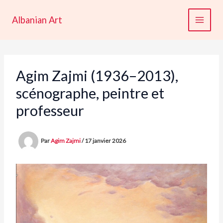
Aller
au
Albanian Art
contenu
Agim Zajmi (1936–2013),
scénographe, peintre et
professeur
Par
Agim Zajmi
/
17 janvier 2026