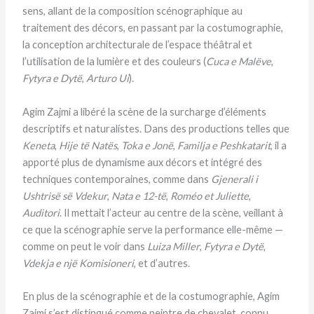
sens, allant de la composition scénographique au
traitement des décors, en passant par la costumographie,
la conception architecturale de l’espace théâtral et
l’utilisation de la lumière et des couleurs (
Cuca e Malëve
,
Fytyra e Dytë
,
Arturo Ui
).
Agim Zajmi a libéré la scène de la surcharge d’éléments
descriptifs et naturalistes. Dans des productions telles que
Keneta
,
Hije të Natës
,
Toka e Jonë
,
Familja e Peshkatarit
, il a
apporté plus de dynamisme aux décors et intégré des
techniques contemporaines, comme dans
Gjenerali i
Ushtrisë së Vdekur
,
Nata e 12-të
,
Roméo et Juliette
,
Auditori
. Il mettait l’acteur au centre de la scène, veillant à
ce que la scénographie serve la performance elle-même —
comme on peut le voir dans
Luiza Miller
,
Fytyra e Dytë
,
Vdekja e një Komisioneri
, et d’autres.
En plus de la scénographie et de la costumographie, Agim
Zajmi s’est distingué comme peintre de chevalet, connu